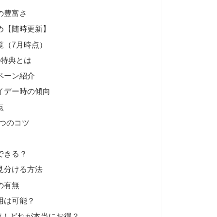
の豊富さ
とめ【随時更新】
覧（7月時点）
の特典とは
ペーン紹介
イデー時の傾向
点
つのコツ
できる？
見分ける方法
の有無
用は可能？
較！どれが本当にお得？