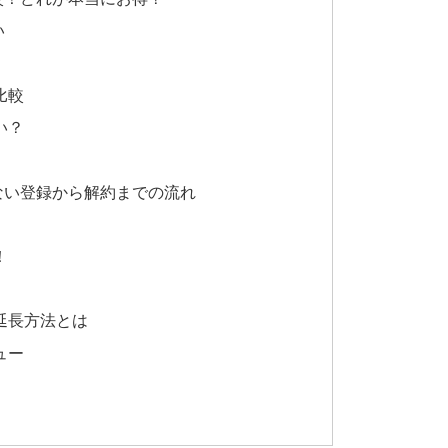
い
比較
い？
ない登録から解約までの流れ
！
延長方法とは
ュー