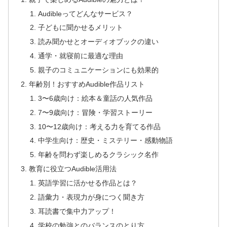
Audibleってどんなサービス？
子どもに聞かせるメリット
読み聞かせとオーディオブックの違い
通学・就寝前に最適な理由
親子のコミュニケーションにも効果的
年齢別！おすすめAudible作品リスト
3〜6歳向け：絵本＆童話の人気作品
7〜9歳向け：冒険・学習ストーリー
10〜12歳向け：考える力を育てる作品
中学生向け：歴史・ミステリー・感動物語
年齢を問わず楽しめるクラシック名作
教育に役立つAudible活用法
英語学習に活かせる作品とは？
語彙力・表現力が身につく聞き方
耳読書で集中力アップ！
学校の勉強とのバランスのとり方