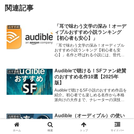
関連記事
「耳で味わう文学の深み！オーデ
おすすめ
ィブルおすすめ小説ランキング
【初心者も安心】」
「耳で味わう文学の深み！オーディブル
おすすめ小説ランキング【初心者も安
心】」名作と呼ばれる小説には、世代を
超えて人々の心を揺さぶる力がありま
す。オーディブルでは、そんな名作を耳
で楽しむ新しいスタイルの読書を提供。
Audibleで聴ける！SFファン絶賛
おすすめ
今回は、初心者にも聴きやすい...
のおすすめ名作10選【2025年
版】
Audibleで聴けるSF小説のおすすめ作品を
紹介。初心者でも楽しめる名作から本格
派向けの大作まで、ナレーターの演技や
活用術も解説。未来と感動が広がるオー
ディオブックの世界を体験してみません
か？
Audible（オーディブル）の使い
おすすめ
方・おすすめ本・裏技まとめ
【2025年版】
ホーム
検索
トップ
サイドバー