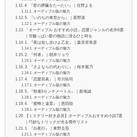
4. 『君の膵臓をたべたい』｜住野よる
オーディブル版の魅力
5. 『いのちの車窓から』｜星野源
オーディブル版の魅力
「オーディブル おすすめ小説」恋愛ジャンルの名作6選
｜甘酸っぱい愛の物語に浸るひと時を
1. 『夜は短し歩けよ乙女』｜森見登美彦
オーディブル版の魅力
2. 『何者』｜朝井リョウ
オーディブル版の魅力
3. 『さよならの代わりに』｜桜木紫乃
オーディブル版の魅力
4. 『恋愛寫眞』｜市川拓司
オーディブル版の魅力
5. 『秒速5センチメートル』｜新海誠
オーディブル版の魅力
6. 『蜜蜂と遠雷』｜恩田陸
オーディブル版の魅力
【ミステリー好き必見】オーディブルおすすめ小説7選
｜巧妙なトリックが光る傑作リスト
1. 『白夜行』｜東野圭吾
オーディブル版の魅力