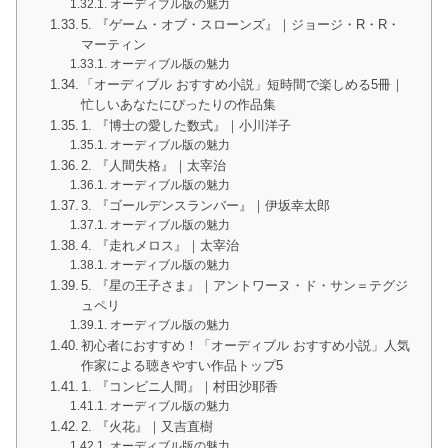
オーディブル版の魅力
5. 『ゲーム・オブ・スローンズ』｜ジョージ・R・R・
マーティン
オーディブル版の魅力
「オーディブル おすすめ小説」短時間で楽しめる5冊｜
忙しいあなたにぴったりの作品集
1. 『博士の愛した数式』｜小川洋子
オーディブル版の魅力
2. 『人間失格』｜太宰治
オーディブル版の魅力
3. 『ゴールデンスランバー』｜伊坂幸太郎
オーディブル版の魅力
4. 『走れメロス』｜太宰治
オーディブル版の魅力
5. 『星の王子さま』｜アントワーヌ・ド・サン＝テグジ
ュペリ
オーディブル版の魅力
初心者におすすめ！「オーディブル おすすめ小説」人気
作家による聴きやすい作品トップ5
1. 『コンビニ人間』｜村田沙耶香
オーディブル版の魅力
2. 『火花』｜又吉直樹
オーディブル版の魅力