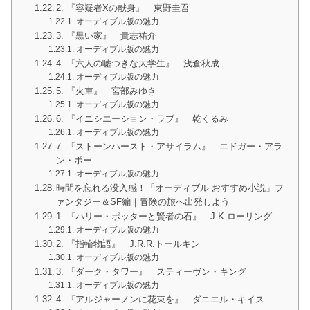
2. 『容疑者Xの献身』｜東野圭吾
オーディブル版の魅力
3. 『黒い家』｜貴志祐介
オーディブル版の魅力
4. 『六人の嘘つきな大学生』｜浅倉秋成
オーディブル版の魅力
5. 『火車』｜宮部みゆき
オーディブル版の魅力
6. 『イニシエーション・ラブ』｜乾くるみ
オーディブル版の魅力
7. 『ストーンハースト・アサイラム』｜エドガー・アラ
ン・ポー
オーディブル版の魅力
時間を忘れる没入感！「オーディブル おすすめ小説」フ
ァンタジー＆SF編｜冒険の旅へ出発しよう
1. 『ハリー・ポッターと賢者の石』｜J.K.ローリング
オーディブル版の魅力
2. 『指輪物語』｜J.R.R.トールキン
オーディブル版の魅力
3. 『ダーク・タワー』｜スティーヴン・キング
オーディブル版の魅力
4. 『アルジャーノンに花束を』｜ダニエル・キイス